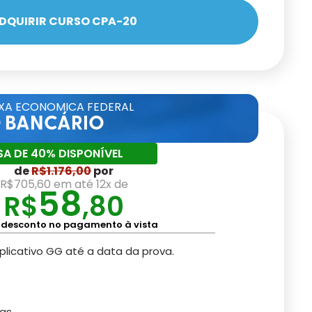
DQUIRIR CURSO CPA-20
XA ECONOMICA FEDERAL
O BANCÁRIO
SA DE 40% DISPONÍVEL
de
R$1.176,00
por
R$705,60 em até 12x de
58
R$
,80
 desconto no pagamento à vista
plicativo GG até a data da prova.
as