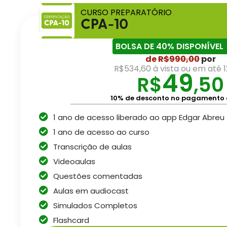
CURSO PREPARATÓRIO
CPA-10
BOLSA DE 40% DISPONÍVEL
de
R$
990,00
por
R$534,60 à vista ou em até 1
49
R$
,50
10% de desconto no pagamento 
1 ano de acesso liberado ao app Edgar Abreu
1 ano de acesso ao curso
Transcrição de aulas
Videoaulas
Questões comentadas
Aulas em audiocast
Simulados Completos
Flashcard