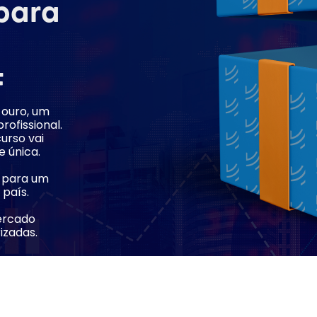
 para
F
 ouro, um
ofissional.
urso vai
e única.
 para um
 país.
ercado
izadas.