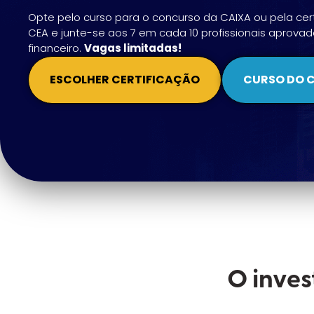
Opte pelo curso para o concurso da CAIXA ou pela cer
CEA e junte-se aos 7 em cada 10 profissionais aprova
financeiro.
Vagas limitadas!
ESCOLHER CERTIFICAÇÃO
CURSO DO 
O inve