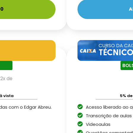
10
A
CURSO DA CAI
TÉCNIC
BOL
12x de
à vista
5% de
idas com o Edgar Abreu.
Acesso liberado ao a
Transcrição de aulas
Videoaulas
Questões comentad