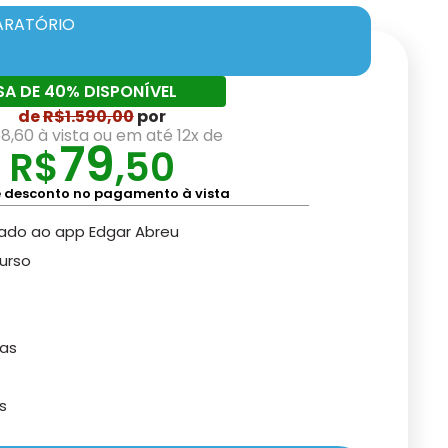
ARATÓRIO
SA DE 40% DISPONÍVEL
de
R$
1.590,00
por
8,60 à vista ou em até 12x de
79
R$
,50
 desconto no pagamento à vista
rado ao app Edgar Abreu
urso
as
s