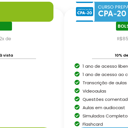
CURSO PREP
CPA-20
BOL
2x de
R$85
à vista
10% de
1 ano de acesso libe
1 ano de acesso ao c
Transcrição de aulas
Videoaulas
Questões comentad
Aulas em audiocast
Simulados Completo
Flashcard